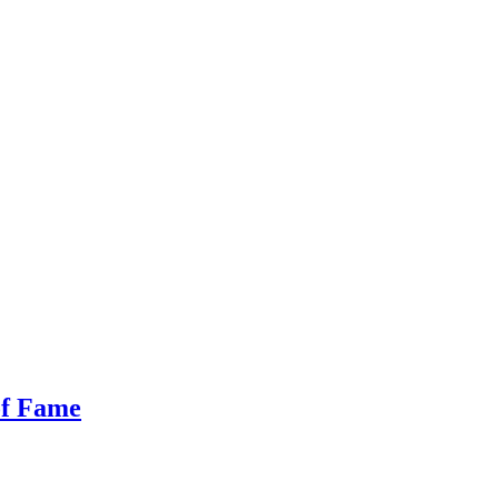
of Fame