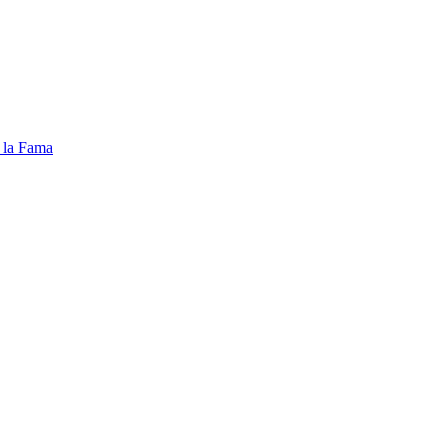
e la Fama