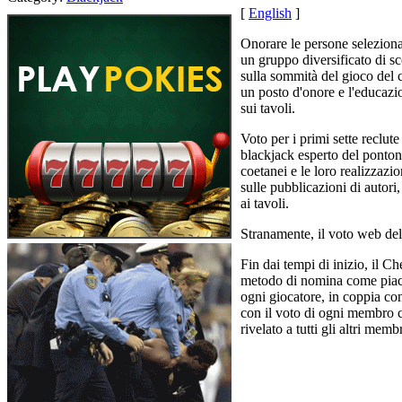
[
English
]
Onorare le persone seleziona
un gruppo diversificato di sc
sulla sommità del gioco del 
un posto d'onore e l'educazio
sui tavoli.
Voto per i primi sette reclut
blackjack esperto del ponton
coetanei e le loro realizzazio
sulle pubblicazioni di autori
ai tavoli.
Stranamente, il voto web del 
Fin dai tempi di inizio, il C
metodo di nomina come piacev
ogni giocatore, in coppia co
con il voto di ogni membro c
rivelato a tutti gli altri membr