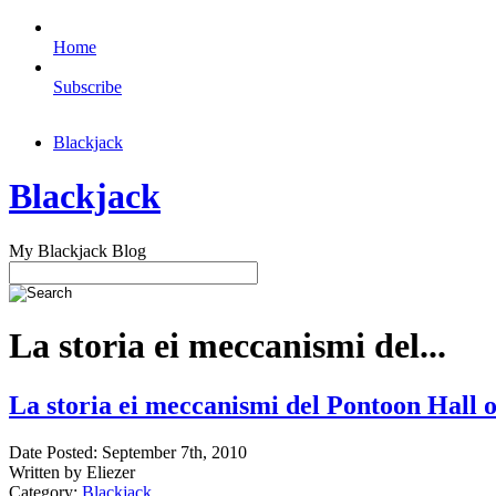
Home
Subscribe
Blackjack
Blackjack
My Blackjack Blog
La storia ei meccanismi del...
La storia ei meccanismi del Pontoon Hall 
Date Posted: September 7th, 2010
Written by Eliezer
Category:
Blackjack