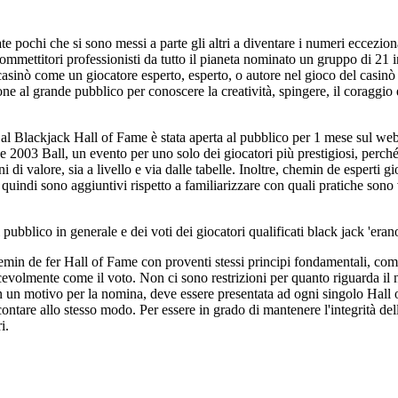
te pochi che si sono messi a parte gli altri a diventare i numeri eccezio
ommettitori professionisti da tutto il pianeta nominato un gruppo di 21 i
casinò come un giocatore esperto, esperto, o autore nel gioco del casinò
ne al grande pubblico per conoscere la creatività, spingere, il coraggio e 
e al Blackjack Hall of Fame è stata aperta al pubblico per 1 mese sul web.
e 2003 Ball, un evento per uno solo dei giocatori più prestigiosi, perch
ni di valore, sia a livello e via dalle tabelle. Inoltre, chemin de esperti
, quindi sono aggiuntivi rispetto a familiarizzare con quali pratiche son
pubblico in generale e dei voti dei giocatori qualificati black jack 'era
hemin de fer Hall of Fame con proventi stessi principi fondamentali, com
olmente come il voto. Non ci sono restrizioni per quanto riguarda il n
n un motivo per la nomina, deve essere presentata ad ogni singolo Hall of
ontare allo stesso modo. Per essere in grado di mantenere l'integrità de
i.