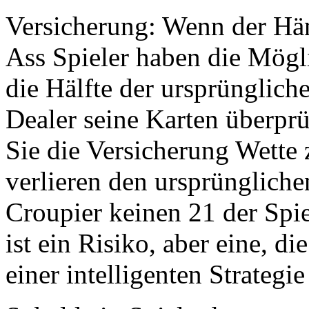
Versicherung: Wenn der Hän
Ass Spieler haben die Mögli
die Hälfte der ursprüngliche
Dealer seine Karten überprü
Sie die Versicherung Wette
verlieren den ursprüngliche
Croupier keinen 21 der Spiel
ist ein Risiko, aber eine, die
einer intelligenten Strategi