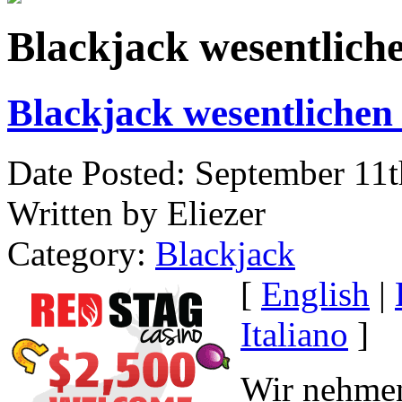
Blackjack wesentlich
Blackjack wesentlichen
Date Posted: September 11t
Written by Eliezer
Category:
Blackjack
[
English
|
Italiano
]
Wir nehmen