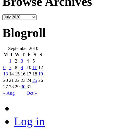
Browse Archives
Blogroll
September 2010
M
T
W
T
F
S
S
1
2
3
4
5
6
7
8
9
10
11
12
13
14
15
16
17
18
19
20
21
22
23
24
25
26
27
28
29
30
31
« Aug
Oct »
Log in