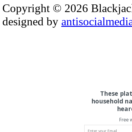
Copyright © 2026 Blackjack
designed by
antisocialmedi
These pla
household na
hear
Free 