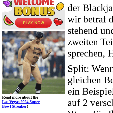
der Blackja
wir betraf 
stehend un
zweiten Tei
sprechen, 
Split: Wenn
gleichen Be
ein Beispie
Read more about the
auf 2 versc
Las Vegas 2024 Super
Bowl Streaker
!