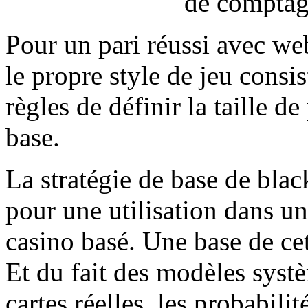
de comptage
Pour un pari réussi avec web
le propre style de jeu consi
règles de définir la taille de
base.
La stratégie de base de bla
pour une utilisation dans un
casino basé. Une base de cet
Et du fait des modèles syst
cartes réelles, les probabil