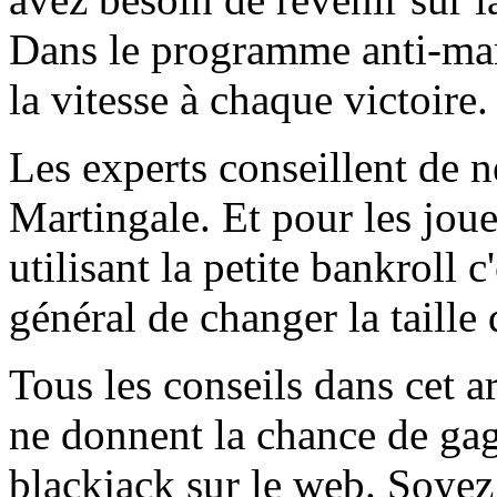
Dans le programme anti-mar
la vitesse à chaque victoire.
Les experts conseillent de n
Martingale. Et pour les joue
utilisant la petite bankroll c
général de changer la taille
Tous les conseils dans cet ar
ne donnent la chance de gag
blackjack sur le web. Soyez