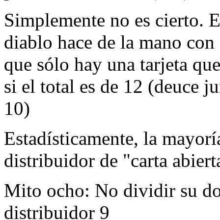
Simplemente no es cierto. E
diablo hace de la mano con f
que sólo hay una tarjeta qu
si el total es de 12 (deuce j
10)
Estadísticamente, la mayoría
distribuidor de "carta abiert
Mito ocho: No dividir su do
distribuidor 9