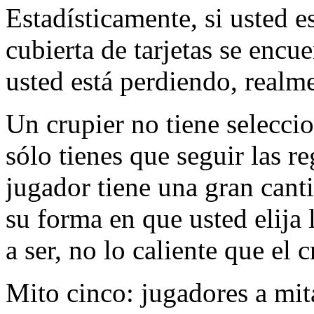
Estadísticamente, si usted e
cubierta de tarjetas se encu
usted está perdiendo, realme
Un crupier no tiene selecci
sólo tienes que seguir las re
jugador tiene una gran cant
su forma en que usted elija 
a ser, no lo caliente que el c
Mito cinco: jugadores a mi