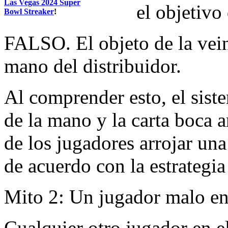
Las Vegas 2024 Super
el objetivo
Bowl Streaker
!
FALSO. El objeto de la vein
mano del distribuidor.
Al comprender esto, el siste
de la mano y la carta boca a
de los jugadores arrojar un
de acuerdo con la estrategia
Mito 2: Un jugador malo en 
Cualquier otro jugador en e