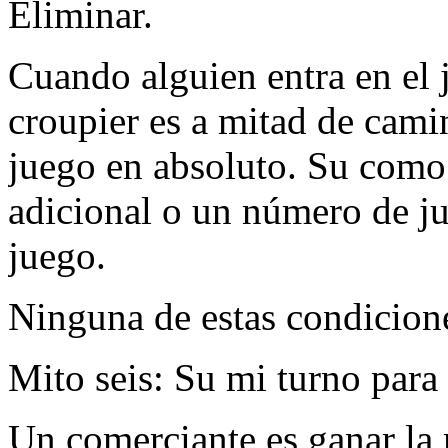
Eliminar.
Cuando alguien entra en el j
croupier es a mitad de cami
juego en absoluto. Su como 
adicional o un número de j
juego.
Ninguna de estas condicion
Mito seis: Su mi turno para
Un comerciante es ganar la