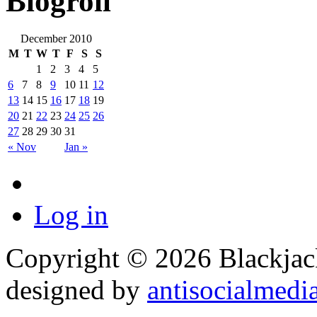
Blogroll
December 2010
M
T
W
T
F
S
S
1
2
3
4
5
6
7
8
9
10
11
12
13
14
15
16
17
18
19
20
21
22
23
24
25
26
27
28
29
30
31
« Nov
Jan »
Log in
Copyright © 2026 Blackjack
designed by
antisocialmedi