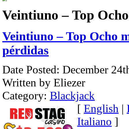
Veintiuno – Top Ocho 
Veintiuno – Top Ocho m
pérdidas
Date Posted: December 24t
Written by Eliezer
Category:
Blackjack
[
English
|
Italiano
]