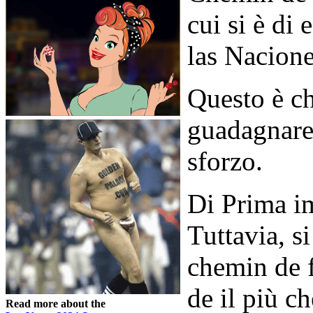
cui si è di
las Nacione
Questo è c
guadagnare
sforzo.
Di Prima im
Tuttavia, s
chemin de f
de il più ch
Read more about the