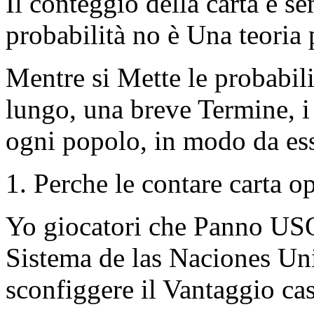
Il conteggio della carta è s
probabilità no è Una teoria
Mentre si Mette le probabil
lungo, una breve Termine, i 
ogni popolo, in modo da ess
1. Perche le contare carta o
Yo giocatori che Panno USO
Sistema de las Naciones Uni
sconfiggere il Vantaggio ca