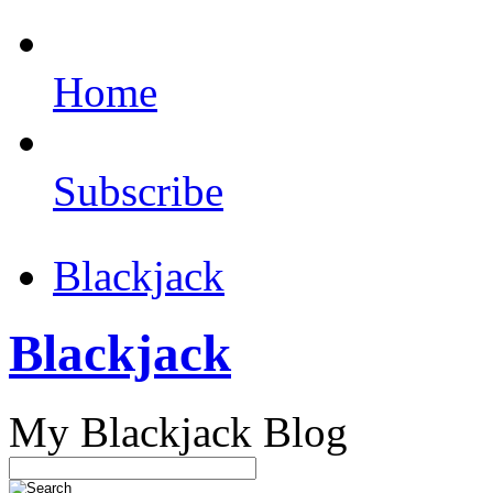
Home
Subscribe
Blackjack
Blackjack
My Blackjack Blog