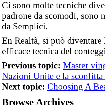
Ci sono molte tecniche div
padrone da scomodi, sono m
da Semplici.
En Realtà, si può diventar
efficace tecnica del conteg
Previous topic:
Master vin
Nazioni Unite e la sconfitta
Next topic:
Choosing A Be
Browse Archives