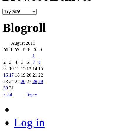
Blogroll
August 2010
M
T
W
T
F
S
S
1
2
3
4
5
6
7
8
9
10
11
12
13
14
15
16
17
18
19
20
21
22
23
24
25
26
27
28
29
30
31
« Jul
Sep »
Log in