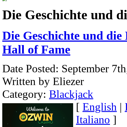
Die Geschichte und d
Die Geschichte und di
Hall of Fame
Date Posted: September 7th
Written by Eliezer
Category:
Blackjack
[
English
|
Italiano
]