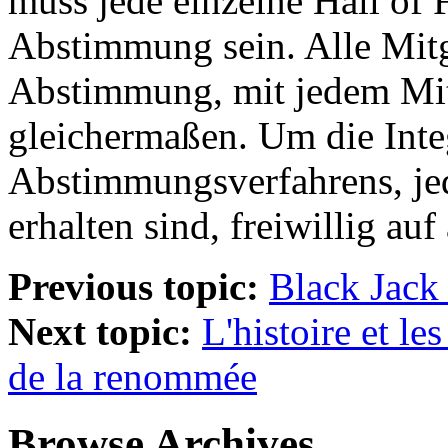
muss jede einzelne Hall of 
Abstimmung sein. Alle Mitg
Abstimmung, mit jedem Mi
gleichermaßen. Um die Integ
Abstimmungsverfahrens, je
erhalten sind, freiwillig auf
Previous topic:
Black Jack
Next topic:
L'histoire et l
de la renommée
Browse Archives