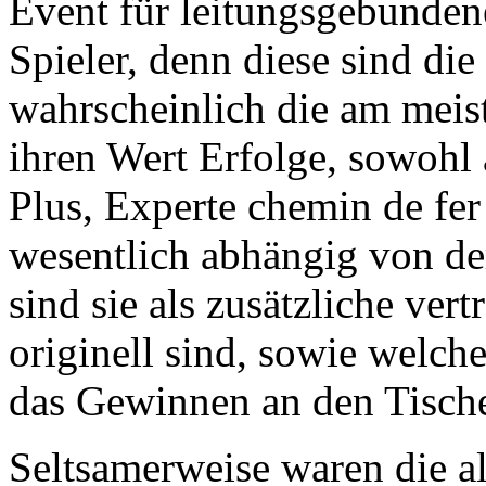
Event für leitungsgebunden
Spieler, denn diese sind die
wahrscheinlich die am meis
ihren Wert Erfolge, sowohl
Plus, Experte chemin de fer 
wesentlich abhängig von de
sind sie als zusätzliche vert
originell sind, sowie welch
das Gewinnen an den Tische
Seltsamerweise waren die al