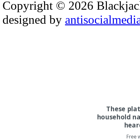
Copyright © 2026 Blackjack
designed by
antisocialmedi
These pla
household na
hear
Free 