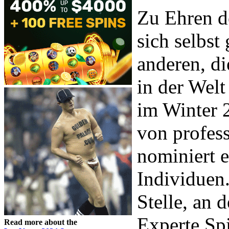
Zu Ehren d
sich selbst
anderen, di
in der Wel
im Winter 2
von profess
nominiert 
Individuen.
Stelle, an 
Experte Spi
Read more about the